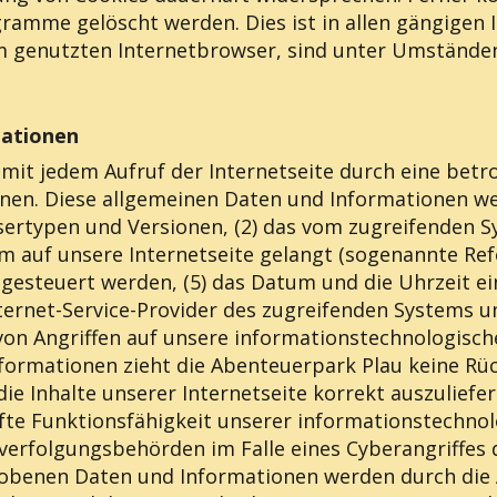
amme gelöscht werden. Dies ist in allen gängigen I
m genutzten Internetbrowser, sind unter Umständen 
mationen
 mit jedem Aufruf der Internetseite durch eine bet
nen. Diese allgemeinen Daten und Informationen wer
ertypen und Versionen, (2) das vom zugreifenden S
em auf unsere Internetseite gelangt (sogenannte Refe
esteuert werden, (5) das Datum und die Uhrzeit eines
Internet-Service-Provider des zugreifenden Systems u
von Angriffen auf unsere informationstechnologisc
formationen zieht die Abenteuerpark Plau keine Rüc
e Inhalte unserer Internetseite korrekt auszuliefern,
afte Funktionsfähigkeit unserer informationstechno
fverfolgungsbehörden im Falle eines Cyberangriffes
obenen Daten und Informationen werden durch die A